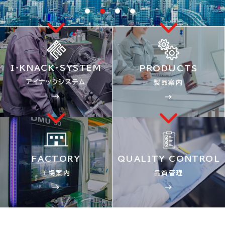
I・KNACK・SYSTEM
PRODUCTS
アイナックシステム
製品案内
→
→
FACTORY
QUALITY CONTROL
工場案内
品質管理
→
→